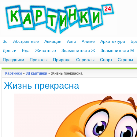
3d
Абстрактные
Авиация
Авто
Аниме
Архитектура
Бр
Деньги
Еда
Животные
Знаменитости Ж
Знаменитости М
Праздники
Приколы
Природа
Сериалы
Спорт
Страны
Картинки
»
3d картинки
» Жизнь прекрасна
Жизнь прекрасна