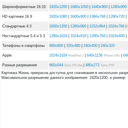
Широкоформатные 16:10
1920x1200
|
1680x1050
|
1440x900
|
1280x800
HD картинки 16:9
1920x1080
|
1600x900
|
1366x768
|
1280x720
|
Стандартные 4:3
1600x1200
|
1280x960
|
1152x864
|
1024x768
|
Нестандартные 5:4 и 5:3
1280x1024
|
1024x819
|
1280x768
|
1024x600
|
Телефоны и смартфоны
480x800
|
320x480
|
240x400
|
240x320
Apple
1024x1024
|
640x1136
|
64
iPad/iPad 2
iPhone 5/5s
Разные разрешения
960x544
|
480x272
Sony PS Vita
Sony PSP
Картинка Жизнь прекрасна доступна для скачивания в нескольких разр
Максимальное разрешение данного изображения: 1920x1200, а размер: 