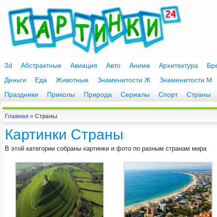
3d
Абстрактные
Авиация
Авто
Аниме
Архитектура
Бр
Деньги
Еда
Животные
Знаменитости Ж
Знаменитости М
Праздники
Приколы
Природа
Сериалы
Спорт
Страны
Главная
»
Страны
Картинки Страны
В этой категории собраны картинки и фото по разным странам мира