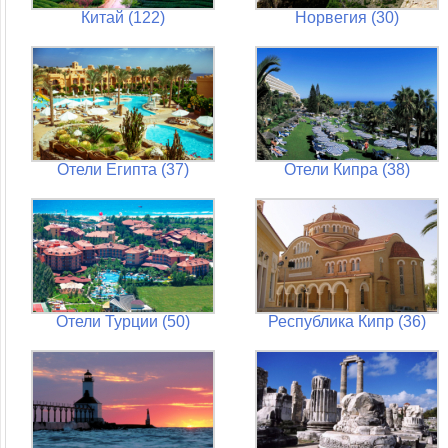
Китай (122)
Норвегия (30)
Отели Египта (37)
Отели Кипра (38)
Отели Турции (50)
Республика Кипр (36)