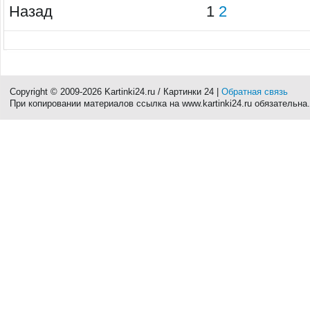
Назад
1
2
Copyright © 2009-2026 Kartinki24.ru / Картинки 24 |
Обратная связь
При копировании материалов ссылка на www.kartinki24.ru обязательна.