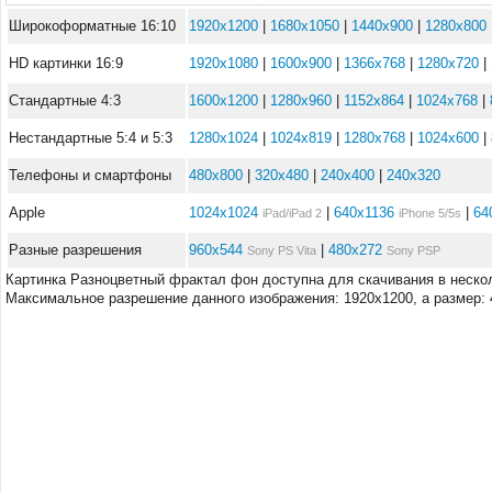
Широкоформатные 16:10
1920x1200
|
1680x1050
|
1440x900
|
1280x800
HD картинки 16:9
1920x1080
|
1600x900
|
1366x768
|
1280x720
|
Стандартные 4:3
1600x1200
|
1280x960
|
1152x864
|
1024x768
|
Нестандартные 5:4 и 5:3
1280x1024
|
1024x819
|
1280x768
|
1024x600
|
Телефоны и смартфоны
480x800
|
320x480
|
240x400
|
240x320
Apple
1024x1024
|
640x1136
|
64
iPad/iPad 2
iPhone 5/5s
Разные разрешения
960x544
|
480x272
Sony PS Vita
Sony PSP
Картинка Разноцветный фрактал фон доступна для скачивания в неско
Максимальное разрешение данного изображения: 1920x1200, а размер: 