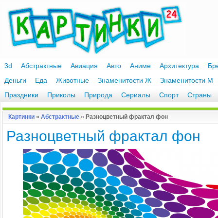
3d
Абстрактные
Авиация
Авто
Аниме
Архитектура
Бр
Деньги
Еда
Животные
Знаменитости Ж
Знаменитости М
Праздники
Приколы
Природа
Сериалы
Спорт
Страны
Картинки
»
Абстрактные
» Разноцветный фрактал фон
Разноцветный фрактал фон