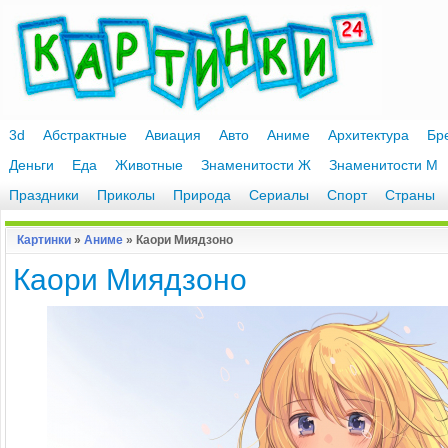
3d
Абстрактные
Авиация
Авто
Аниме
Архитектура
Бр
Деньги
Еда
Животные
Знаменитости Ж
Знаменитости М
Праздники
Приколы
Природа
Сериалы
Спорт
Страны
Картинки
»
Аниме
» Каори Миядзоно
Каори Миядзоно