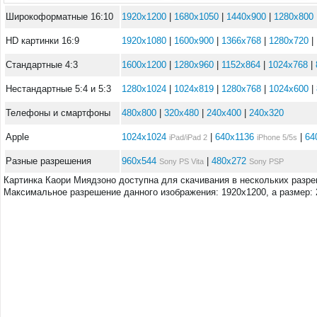
Широкоформатные 16:10
1920x1200
|
1680x1050
|
1440x900
|
1280x800
HD картинки 16:9
1920x1080
|
1600x900
|
1366x768
|
1280x720
|
Стандартные 4:3
1600x1200
|
1280x960
|
1152x864
|
1024x768
|
Нестандартные 5:4 и 5:3
1280x1024
|
1024x819
|
1280x768
|
1024x600
|
Телефоны и смартфоны
480x800
|
320x480
|
240x400
|
240x320
Apple
1024x1024
|
640x1136
|
64
iPad/iPad 2
iPhone 5/5s
Разные разрешения
960x544
|
480x272
Sony PS Vita
Sony PSP
Картинка Каори Миядзоно доступна для скачивания в нескольких разре
Максимальное разрешение данного изображения: 1920x1200, а размер: 