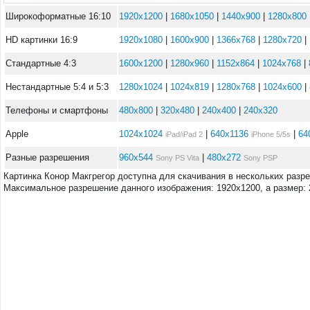
Широкоформатные 16:10
1920x1200
|
1680x1050
|
1440x900
|
1280x800
HD картинки 16:9
1920x1080
|
1600x900
|
1366x768
|
1280x720
|
Стандартные 4:3
1600x1200
|
1280x960
|
1152x864
|
1024x768
|
Нестандартные 5:4 и 5:3
1280x1024
|
1024x819
|
1280x768
|
1024x600
|
Телефоны и смартфоны
480x800
|
320x480
|
240x400
|
240x320
Apple
1024x1024
|
640x1136
|
64
iPad/iPad 2
iPhone 5/5s
Разные разрешения
960x544
|
480x272
Sony PS Vita
Sony PSP
Картинка Конор Макгрегор доступна для скачивания в нескольких разр
Максимальное разрешение данного изображения: 1920x1200, а размер: 