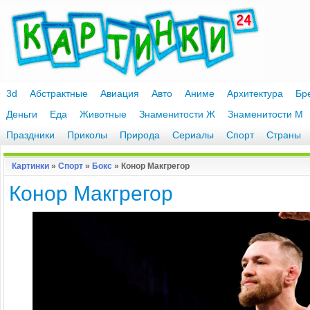
3d
Абстрактные
Авиация
Авто
Аниме
Архитектура
Бр
Деньги
Еда
Животные
Знаменитости Ж
Знаменитости М
Праздники
Приколы
Природа
Сериалы
Спорт
Страны
Картинки
»
Спорт
»
Бокс
» Конор Макгрегор
Конор Макгрегор