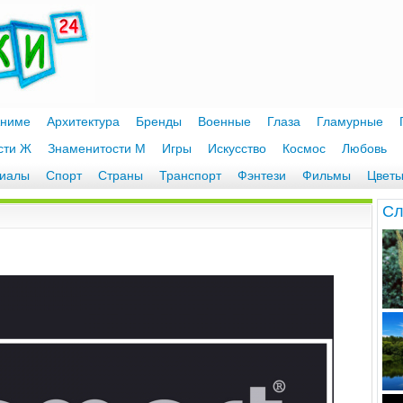
ниме
Архитектура
Бренды
Военные
Глаза
Гламурные
сти Ж
Знаменитости М
Игры
Искусство
Космос
Любовь
иалы
Спорт
Страны
Транспорт
Фэнтези
Фильмы
Цвет
Cл