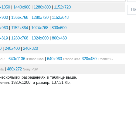
x1050
|
1440x900
|
1280x800
|
1152x720
x900
|
1366x768
|
1280x720
|
1152x648
x960
|
1152x864
|
1024x768
|
800x600
x819
|
1280x768
|
1024x600
|
800x480
0
|
240x400
|
240x320
|
640x1136
|
640x960
320x480
ad 2
iPhone 5/5s
iPhone 4/4s
iPhone/3G
|
480x272
ita
Sony PSP
 нескольких разрешениях в таблице выше.
ния: 1920x1200, а размер: 137.31 Kb.