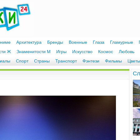
ниме
Архитектура
Бренды
Военные
Глаза
Гламурные
сти Ж
Знаменитости М
Игры
Искусство
Космос
Любовь
иалы
Спорт
Страны
Транспорт
Фэнтези
Фильмы
Цвет
Cл