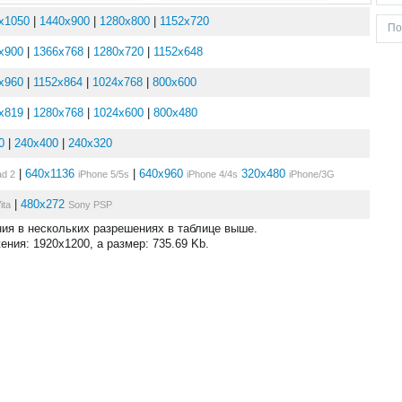
x1050
|
1440x900
|
1280x800
|
1152x720
x900
|
1366x768
|
1280x720
|
1152x648
x960
|
1152x864
|
1024x768
|
800x600
x819
|
1280x768
|
1024x600
|
800x480
0
|
240x400
|
240x320
|
640x1136
|
640x960
320x480
ad 2
iPhone 5/5s
iPhone 4/4s
iPhone/3G
|
480x272
ita
Sony PSP
ния в нескольких разрешениях в таблице выше.
ния: 1920x1200, а размер: 735.69 Kb.