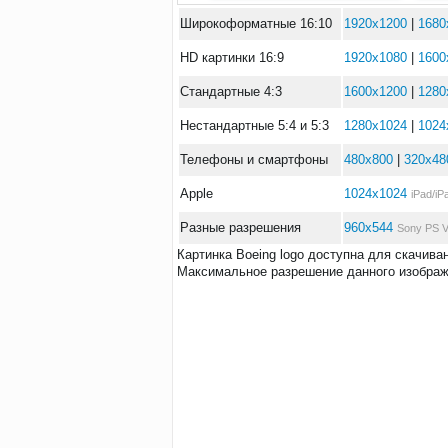
Широкоформатные 16:10
1920x1200
|
1680
HD картинки 16:9
1920x1080
|
1600
Стандартные 4:3
1600x1200
|
1280
Нестандартные 5:4 и 5:3
1280x1024
|
1024
Телефоны и смартфоны
480x800
|
320x48
Apple
1024x1024
iPad/iP
Разные разрешения
960x544
Sony PS V
Картинка Boeing logo доступна для скачива
Максимальное разрешение данного изображе