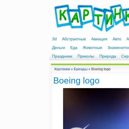
3d
Абстрактные
Авиация
Авто
А
Деньги
Еда
Животные
Знаменито
Праздники
Приколы
Природа
Сер
Картинки
»
Бренды
» Boeing logo
Boeing logo