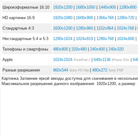
Широкоформатные 16:10
1920x1200
|
1680x1050
|
1440x900
|
1280x800
HD картинки 16:9
1920x1080
|
1600x900
|
1366x768
|
1280x720
|
Стандартные 4:3
1600x1200
|
1280x960
|
1152x864
|
1024x768
|
Нестандартные 5:4 и 5:3
1280x1024
|
1024x819
|
1280x768
|
1024x600
|
Телефоны и смартфоны
480x800
|
320x480
|
240x400
|
240x320
Apple
1024x1024
|
640x1136
|
64
iPad/iPad 2
iPhone 5/5s
Разные разрешения
960x544
|
480x272
Sony PS Vita
Sony PSP
Картинка Затмение яркой звезды доступна для скачивания в нескольки
Максимальное разрешение данного изображения: 1920x1200, а размер: 