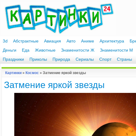
3d
Абстрактные
Авиация
Авто
Аниме
Архитектура
Бр
Деньги
Еда
Животные
Знаменитости Ж
Знаменитости М
Праздники
Приколы
Природа
Сериалы
Спорт
Страны
Картинки
»
Космос
» Затмение яркой звезды
Затмение яркой звезды