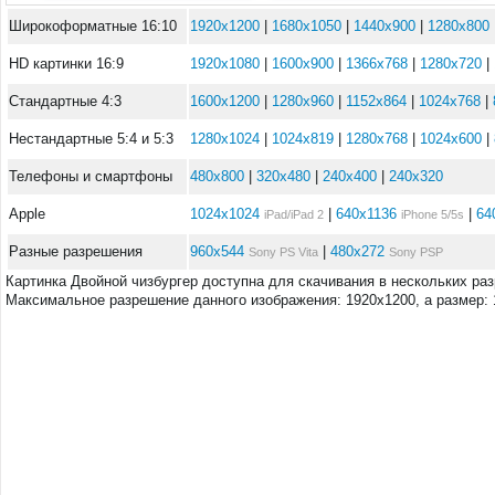
Широкоформатные 16:10
1920x1200
|
1680x1050
|
1440x900
|
1280x800
HD картинки 16:9
1920x1080
|
1600x900
|
1366x768
|
1280x720
|
Стандартные 4:3
1600x1200
|
1280x960
|
1152x864
|
1024x768
|
Нестандартные 5:4 и 5:3
1280x1024
|
1024x819
|
1280x768
|
1024x600
|
Телефоны и смартфоны
480x800
|
320x480
|
240x400
|
240x320
Apple
1024x1024
|
640x1136
|
64
iPad/iPad 2
iPhone 5/5s
Разные разрешения
960x544
|
480x272
Sony PS Vita
Sony PSP
Картинка Двойной чизбургер доступна для скачивания в нескольких ра
Максимальное разрешение данного изображения: 1920x1200, а размер: 