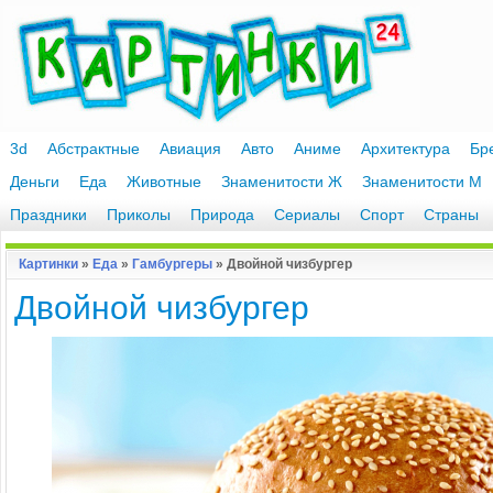
3d
Абстрактные
Авиация
Авто
Аниме
Архитектура
Бр
Деньги
Еда
Животные
Знаменитости Ж
Знаменитости М
Праздники
Приколы
Природа
Сериалы
Спорт
Страны
Картинки
»
Еда
»
Гамбургеры
» Двойной чизбургер
Двойной чизбургер