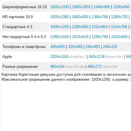
Широкоформатные 16:10
1920x1200
|
1680x1050
|
1440x900
|
1280x800
HD картинки 16:9
1920x1080
|
1600x900
|
1366x768
|
1280x720
|
Стандартные 4:3
1600x1200
|
1280x960
|
1152x864
|
1024x768
|
Нестандартные 5:4 и 5:3
1280x1024
|
1024x819
|
1280x768
|
1024x600
|
Телефоны и смартфоны
480x800
|
320x480
|
240x400
|
240x320
Apple
1024x1024
|
640x1136
|
64
iPad/iPad 2
iPhone 5/5s
Разные разрешения
960x544
|
480x272
Sony PS Vita
Sony PSP
Картинка Кареглазая девушка доступна для скачивания в нескольких р
Максимальное разрешение данного изображения: 1920x1200, а размер: 