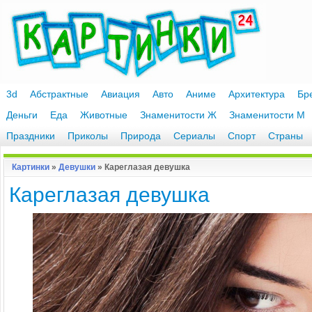
3d
Абстрактные
Авиация
Авто
Аниме
Архитектура
Бр
Деньги
Еда
Животные
Знаменитости Ж
Знаменитости М
Праздники
Приколы
Природа
Сериалы
Спорт
Страны
Картинки
»
Девушки
» Кареглазая девушка
Кареглазая девушка