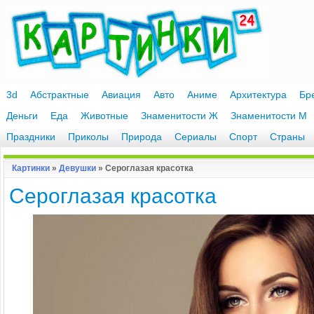
3d
Абстрактные
Авиация
Авто
Аниме
Архитектура
Бр
Деньги
Еда
Животные
Знаменитости Ж
Знаменитости М
Праздники
Приколы
Природа
Сериалы
Спорт
Страны
Картинки
»
Девушки
» Сероглазая красотка
Сероглазая красотка