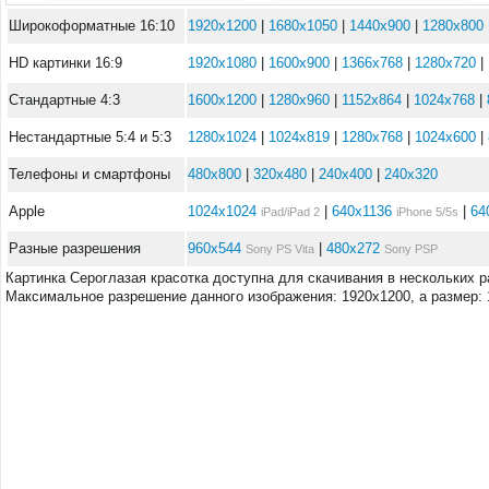
Широкоформатные 16:10
1920x1200
|
1680x1050
|
1440x900
|
1280x800
HD картинки 16:9
1920x1080
|
1600x900
|
1366x768
|
1280x720
|
Стандартные 4:3
1600x1200
|
1280x960
|
1152x864
|
1024x768
|
Нестандартные 5:4 и 5:3
1280x1024
|
1024x819
|
1280x768
|
1024x600
|
Телефоны и смартфоны
480x800
|
320x480
|
240x400
|
240x320
Apple
1024x1024
|
640x1136
|
64
iPad/iPad 2
iPhone 5/5s
Разные разрешения
960x544
|
480x272
Sony PS Vita
Sony PSP
Картинка Сероглазая красотка доступна для скачивания в нескольких 
Максимальное разрешение данного изображения: 1920x1200, а размер: 