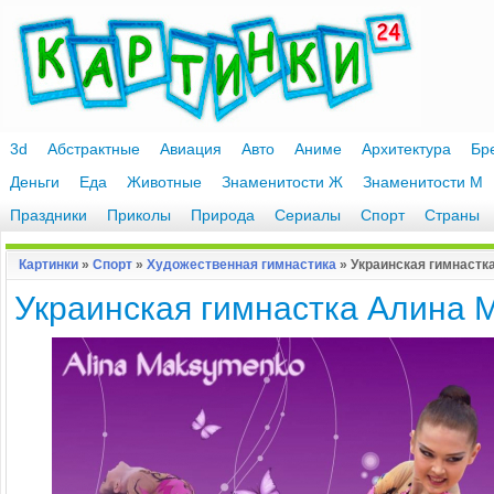
3d
Абстрактные
Авиация
Авто
Аниме
Архитектура
Бр
Деньги
Еда
Животные
Знаменитости Ж
Знаменитости М
Праздники
Приколы
Природа
Сериалы
Спорт
Страны
Картинки
»
Спорт
»
Художественная гимнастика
» Украинская гимнастк
Украинская гимнастка Алина 