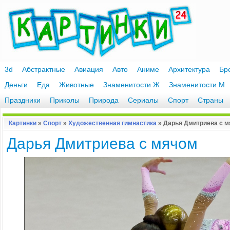
3d
Абстрактные
Авиация
Авто
Аниме
Архитектура
Бр
Деньги
Еда
Животные
Знаменитости Ж
Знаменитости М
Праздники
Приколы
Природа
Сериалы
Спорт
Страны
Картинки
»
Спорт
»
Художественная гимнастика
» Дарья Дмитриева с 
Дарья Дмитриева с мячом