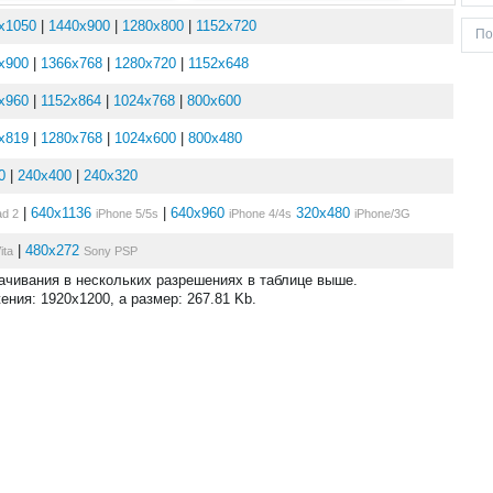
x1050
|
1440x900
|
1280x800
|
1152x720
x900
|
1366x768
|
1280x720
|
1152x648
x960
|
1152x864
|
1024x768
|
800x600
x819
|
1280x768
|
1024x600
|
800x480
0
|
240x400
|
240x320
|
640x1136
|
640x960
320x480
ad 2
iPhone 5/5s
iPhone 4/4s
iPhone/3G
|
480x272
ita
Sony PSP
ачивания в нескольких разрешениях в таблице выше.
ния: 1920x1200, а размер: 267.81 Kb.