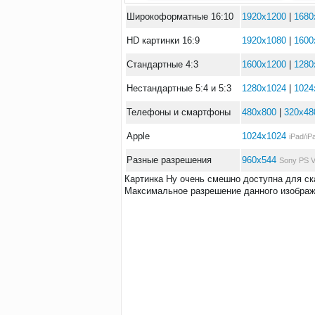
Широкоформатные 16:10
1920x1200
|
1680
HD картинки 16:9
1920x1080
|
1600
Стандартные 4:3
1600x1200
|
1280
Нестандартные 5:4 и 5:3
1280x1024
|
1024
Телефоны и смартфоны
480x800
|
320x48
Apple
1024x1024
iPad/iP
Разные разрешения
960x544
Sony PS V
Картинка Ну очень смешно доступна для ск
Максимальное разрешение данного изображе