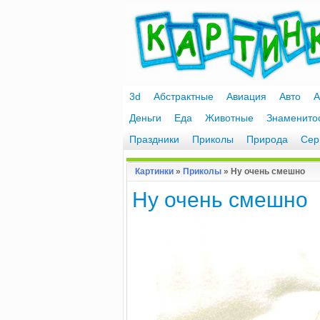
3d
Абстрактные
Авиация
Авто
А
Деньги
Еда
Животные
Знаменито
Праздники
Приколы
Природа
Сер
Картинки
»
Приколы
» Ну очень смешно
Ну очень смешно