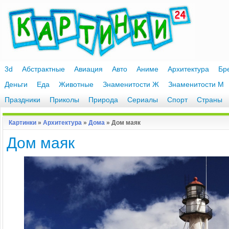
3d
Абстрактные
Авиация
Авто
Аниме
Архитектура
Бр
Деньги
Еда
Животные
Знаменитости Ж
Знаменитости М
Праздники
Приколы
Природа
Сериалы
Спорт
Страны
Картинки
»
Архитектура
»
Дома
» Дом маяк
Дом маяк