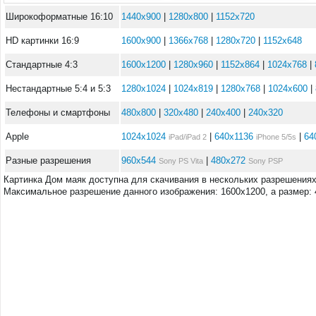
Широкоформатные 16:10
1440x900
|
1280x800
|
1152x720
HD картинки 16:9
1600x900
|
1366x768
|
1280x720
|
1152x648
Стандартные 4:3
1600x1200
|
1280x960
|
1152x864
|
1024x768
|
Нестандартные 5:4 и 5:3
1280x1024
|
1024x819
|
1280x768
|
1024x600
|
Телефоны и смартфоны
480x800
|
320x480
|
240x400
|
240x320
Apple
1024x1024
|
640x1136
|
64
iPad/iPad 2
iPhone 5/5s
Разные разрешения
960x544
|
480x272
Sony PS Vita
Sony PSP
Картинка Дом маяк доступна для скачивания в нескольких разрешениях
Максимальное разрешение данного изображения: 1600x1200, а размер: 