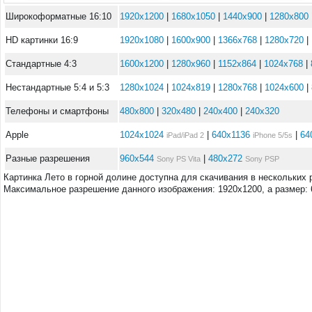
Широкоформатные 16:10
1920x1200
|
1680x1050
|
1440x900
|
1280x800
HD картинки 16:9
1920x1080
|
1600x900
|
1366x768
|
1280x720
|
Стандартные 4:3
1600x1200
|
1280x960
|
1152x864
|
1024x768
|
Нестандартные 5:4 и 5:3
1280x1024
|
1024x819
|
1280x768
|
1024x600
|
Телефоны и смартфоны
480x800
|
320x480
|
240x400
|
240x320
Apple
1024x1024
|
640x1136
|
64
iPad/iPad 2
iPhone 5/5s
Разные разрешения
960x544
|
480x272
Sony PS Vita
Sony PSP
Картинка Лето в горной долине доступна для скачивания в нескольких
Максимальное разрешение данного изображения: 1920x1200, а размер: 