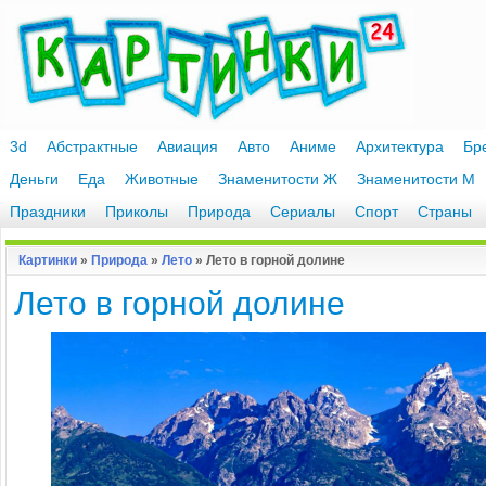
3d
Абстрактные
Авиация
Авто
Аниме
Архитектура
Бр
Деньги
Еда
Животные
Знаменитости Ж
Знаменитости М
Праздники
Приколы
Природа
Сериалы
Спорт
Страны
Картинки
»
Природа
»
Лето
» Лето в горной долине
Лето в горной долине