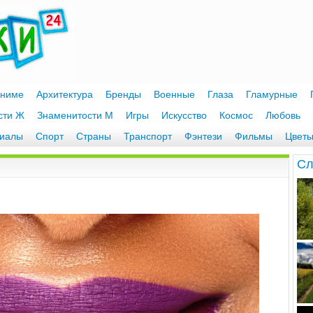
ниме
Архитектура
Бренды
Военные
Глаза
Гламурные
сти Ж
Знаменитости М
Игры
Искусство
Космос
Любовь
иалы
Спорт
Страны
Транспорт
Фэнтези
Фильмы
Цвет
Cл