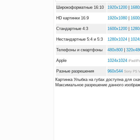
Широкоформатные 16:10
1920x1200
|
1680
HD картинки 16:9
1920x1080
|
1600
Стандартные 4:3
1600x1200
|
1280
Нестандартные 5:4 и 5:3
1280x1024
|
1024
Телефоны и смартфоны
480x800
|
320x48
Apple
1024x1024
iPad/iP
Разные разрешения
960x544
Sony PS V
Картинка Улыбка на губах доступна для ск
Максимальное разрешение данного изображе