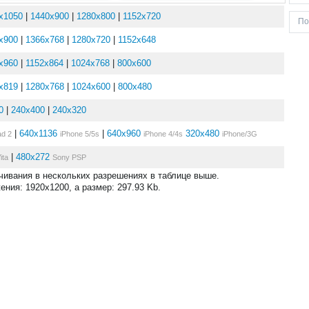
x1050
|
1440x900
|
1280x800
|
1152x720
x900
|
1366x768
|
1280x720
|
1152x648
x960
|
1152x864
|
1024x768
|
800x600
x819
|
1280x768
|
1024x600
|
800x480
0
|
240x400
|
240x320
|
640x1136
|
640x960
320x480
ad 2
iPhone 5/5s
iPhone 4/4s
iPhone/3G
|
480x272
ita
Sony PSP
ачивания в нескольких разрешениях в таблице выше.
ния: 1920x1200, а размер: 297.93 Kb.