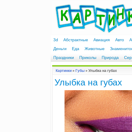
3d
Абстрактные
Авиация
Авто
А
Деньги
Еда
Животные
Знаменито
Праздники
Приколы
Природа
Сер
Картинки
»
Губы
» Улыбка на губах
Улыбка на губах