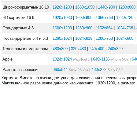
Широкоформатные 16:10
1920x1200
|
1680x1050
|
1440x900
|
1280x800
HD картинки 16:9
1920x1080
|
1600x900
|
1366x768
|
1280x720
|
Стандартные 4:3
1600x1200
|
1280x960
|
1152x864
|
1024x768
|
Нестандартные 5:4 и 5:3
1280x1024
|
1024x819
|
1280x768
|
1024x600
|
Телефоны и смартфоны
480x800
|
320x480
|
240x400
|
240x320
Apple
1024x1024
|
640x1136
|
64
iPad/iPad 2
iPhone 5/5s
Разные разрешения
960x544
|
480x272
Sony PS Vita
Sony PSP
Картинка Вместе по жизни доступна для скачивания в нескольких разр
Максимальное разрешение данного изображения: 1920x1200, а размер: 