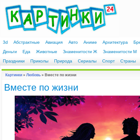
3d
Абстрактные
Авиация
Авто
Аниме
Архитектура
Бр
Деньги
Еда
Животные
Знаменитости Ж
Знаменитости М
Праздники
Приколы
Природа
Сериалы
Спорт
Страны
Картинки
»
Любовь
» Вместе по жизни
Вместе по жизни