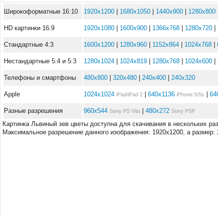
Широкоформатные 16:10
1920x1200
|
1680x1050
|
1440x900
|
1280x800
HD картинки 16:9
1920x1080
|
1600x900
|
1366x768
|
1280x720
|
Стандартные 4:3
1600x1200
|
1280x960
|
1152x864
|
1024x768
|
Нестандартные 5:4 и 5:3
1280x1024
|
1024x819
|
1280x768
|
1024x600
|
Телефоны и смартфоны
480x800
|
320x480
|
240x400
|
240x320
Apple
1024x1024
|
640x1136
|
64
iPad/iPad 2
iPhone 5/5s
Разные разрешения
960x544
|
480x272
Sony PS Vita
Sony PSP
Картинка Львиный зев цветы доступна для скачивания в нескольких ра
Максимальное разрешение данного изображения: 1920x1200, а размер: 