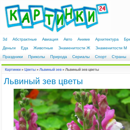
3d
Абстрактные
Авиация
Авто
Аниме
Архитектура
Бр
Деньги
Еда
Животные
Знаменитости Ж
Знаменитости М
Праздники
Приколы
Природа
Сериалы
Спорт
Страны
Картинки
»
Цветы
»
Львиный зев
» Львиный зев цветы
Львиный зев цветы