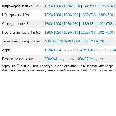
Широкоформатные 16:10
1920x1200
|
1680x1050
|
1440x900
|
1280x800
HD картинки 16:9
1920x1080
|
1600x900
|
1366x768
|
1280x720
|
Стандартные 4:3
1600x1200
|
1280x960
|
1152x864
|
1024x768
|
Нестандартные 5:4 и 5:3
1280x1024
|
1024x819
|
1280x768
|
1024x600
|
Телефоны и смартфоны
480x800
|
320x480
|
240x400
|
240x320
Apple
1024x1024
|
640x1136
|
64
iPad/iPad 2
iPhone 5/5s
Разные разрешения
960x544
|
480x272
Sony PS Vita
Sony PSP
Картинка Скрипка и ноты доступна для скачивания в нескольких разре
Максимальное разрешение данного изображения: 1920x1200, а размер: 