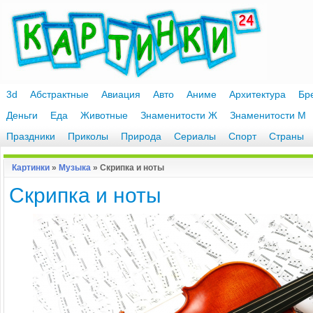
3d
Абстрактные
Авиация
Авто
Аниме
Архитектура
Бр
Деньги
Еда
Животные
Знаменитости Ж
Знаменитости М
Праздники
Приколы
Природа
Сериалы
Спорт
Страны
Картинки
»
Музыка
» Скрипка и ноты
Скрипка и ноты