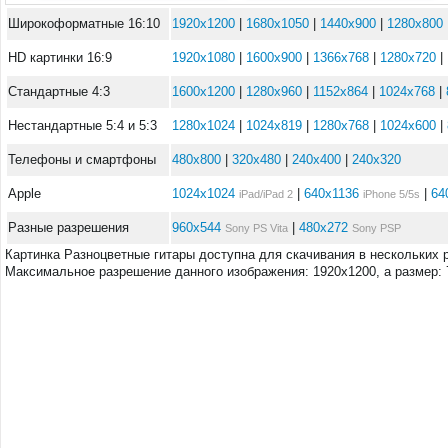
Широкоформатные 16:10
1920x1200
|
1680x1050
|
1440x900
|
1280x800
HD картинки 16:9
1920x1080
|
1600x900
|
1366x768
|
1280x720
|
Стандартные 4:3
1600x1200
|
1280x960
|
1152x864
|
1024x768
|
Нестандартные 5:4 и 5:3
1280x1024
|
1024x819
|
1280x768
|
1024x600
|
Телефоны и смартфоны
480x800
|
320x480
|
240x400
|
240x320
Apple
1024x1024
|
640x1136
|
64
iPad/iPad 2
iPhone 5/5s
Разные разрешения
960x544
|
480x272
Sony PS Vita
Sony PSP
Картинка Разноцветные гитары доступна для скачивания в нескольких 
Максимальное разрешение данного изображения: 1920x1200, а размер: 