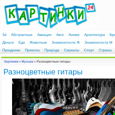
3d
Абстрактные
Авиация
Авто
Аниме
Архитектура
Бр
Деньги
Еда
Животные
Знаменитости Ж
Знаменитости М
Праздники
Приколы
Природа
Сериалы
Спорт
Страны
Картинки
»
Музыка
» Разноцветные гитары
Разноцветные гитары