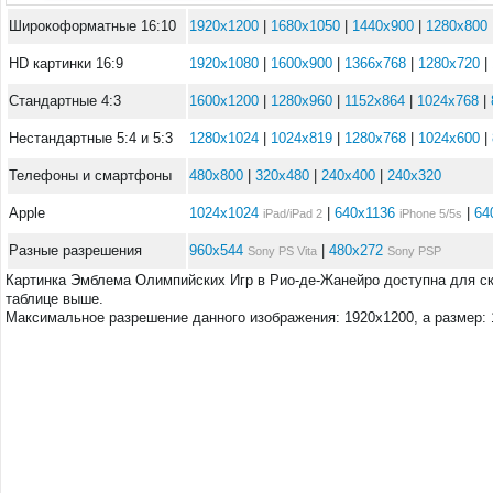
Широкоформатные 16:10
1920x1200
|
1680x1050
|
1440x900
|
1280x800
HD картинки 16:9
1920x1080
|
1600x900
|
1366x768
|
1280x720
|
Стандартные 4:3
1600x1200
|
1280x960
|
1152x864
|
1024x768
|
Нестандартные 5:4 и 5:3
1280x1024
|
1024x819
|
1280x768
|
1024x600
|
Телефоны и смартфоны
480x800
|
320x480
|
240x400
|
240x320
Apple
1024x1024
|
640x1136
|
64
iPad/iPad 2
iPhone 5/5s
Разные разрешения
960x544
|
480x272
Sony PS Vita
Sony PSP
Картинка Эмблема Олимпийских Игр в Рио-де-Жанейро доступна для ск
таблице выше.
Максимальное разрешение данного изображения: 1920x1200, а размер: 