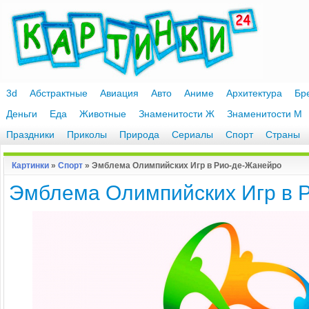
3d
Абстрактные
Авиация
Авто
Аниме
Архитектура
Бр
Деньги
Еда
Животные
Знаменитости Ж
Знаменитости М
Праздники
Приколы
Природа
Сериалы
Спорт
Страны
Картинки
»
Спорт
» Эмблема Олимпийских Игр в Рио-де-Жанейро
Эмблема Олимпийских Игр в 