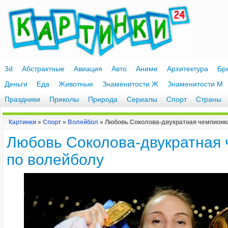
3d
Абстрактные
Авиация
Авто
Аниме
Архитектура
Бр
Деньги
Еда
Животные
Знаменитости Ж
Знаменитости М
Праздники
Приколы
Природа
Сериалы
Спорт
Страны
Картинки
»
Спорт
»
Волейбол
» Любовь Соколова-двукратная чемпионк
Любовь Соколова-двукратная
по волейболу