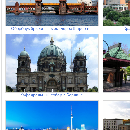
Обербаумбрюкке — мост через Шпрее в...
Кр
Кафедральный собор в Берлине