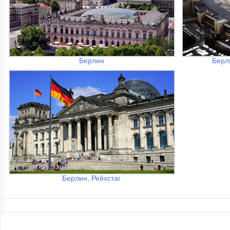
Берлин
Берл
Берлин, Рейхстаг