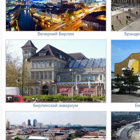
Вечерний Берлин
Бранде
Берлинский аквариум
Бе