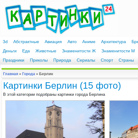
3d
Абстрактные
Авиация
Авто
Аниме
Архитектура
Бр
Деньги
Еда
Животные
Знаменитости Ж
Знаменитости М
Праздники
Приколы
Природа
Сериалы
Спорт
Страны
Главная
»
Города
»
Берлин
Картинки Берлин (15 фото)
В этой категории подобраны картинки города Берлина