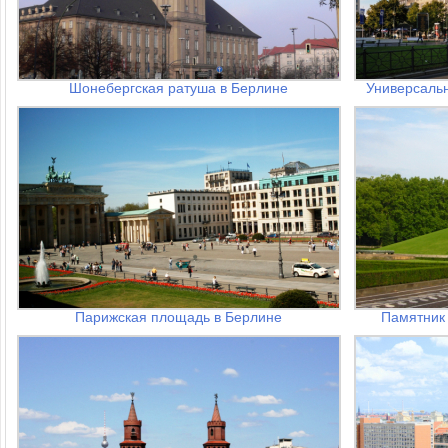
Шонебергская ратуша в Берлине
Универсаль
Парижская площадь в Берлине
Памятник 