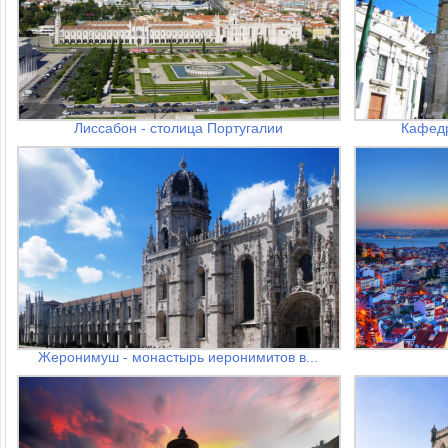
Лиссабон - столица Португалии
Кафедр
Жеронимуш - монастырь иеронимитов в...