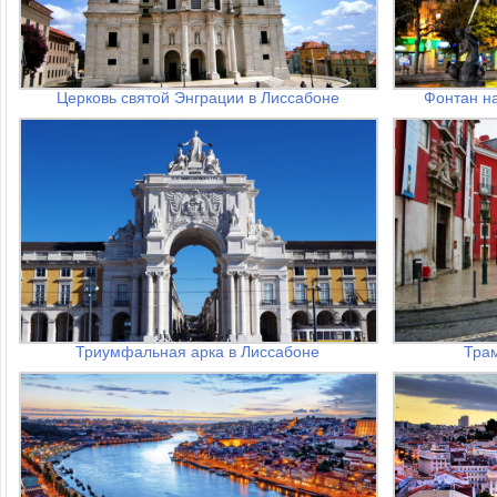
Церковь святой Энграции в Лиссабоне
Фонтан н
Триумфальная арка в Лиссабоне
Тра