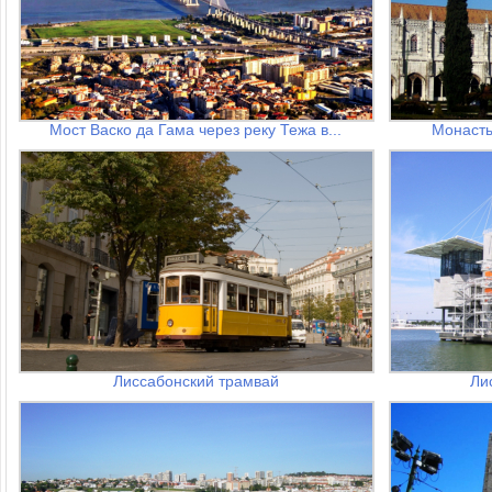
Мост Васко да Гама через реку Тежа в...
Монаст
Лиссабонский трамвай
Ли