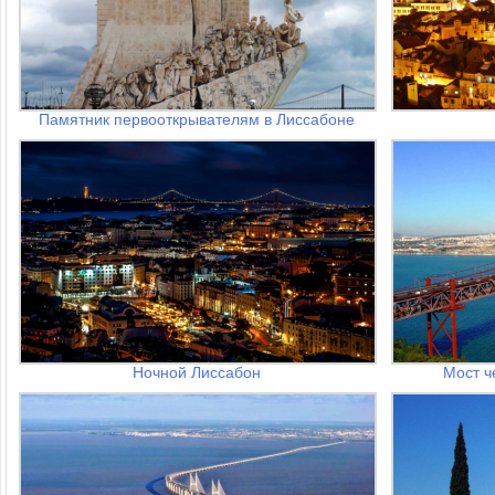
Памятник первооткрывателям в Лиссабоне
Ночной Лиссабон
Мост ч