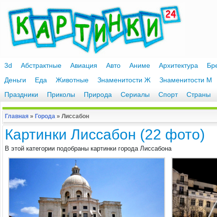
3d
Абстрактные
Авиация
Авто
Аниме
Архитектура
Бр
Деньги
Еда
Животные
Знаменитости Ж
Знаменитости М
Праздники
Приколы
Природа
Сериалы
Спорт
Страны
Главная
»
Города
»
Лиссабон
Картинки Лиссабон (22 фото)
В этой категории подобраны картинки города Лиссабона