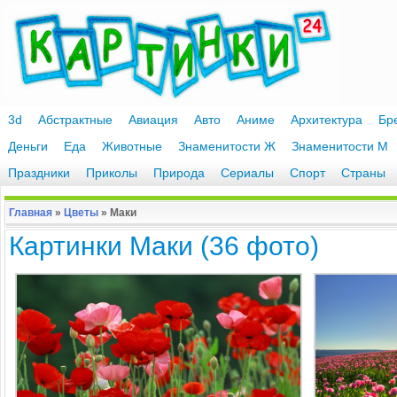
3d
Абстрактные
Авиация
Авто
Аниме
Архитектура
Бр
Деньги
Еда
Животные
Знаменитости Ж
Знаменитости М
Праздники
Приколы
Природа
Сериалы
Спорт
Страны
Главная
»
Цветы
»
Маки
Картинки Маки (36 фото)