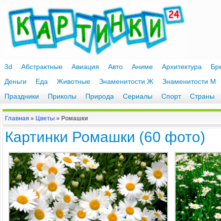
3d
Абстрактные
Авиация
Авто
Аниме
Архитектура
Бр
Деньги
Еда
Животные
Знаменитости Ж
Знаменитости М
Праздники
Приколы
Природа
Сериалы
Спорт
Страны
Главная
»
Цветы
»
Ромашки
Картинки Ромашки (60 фото)