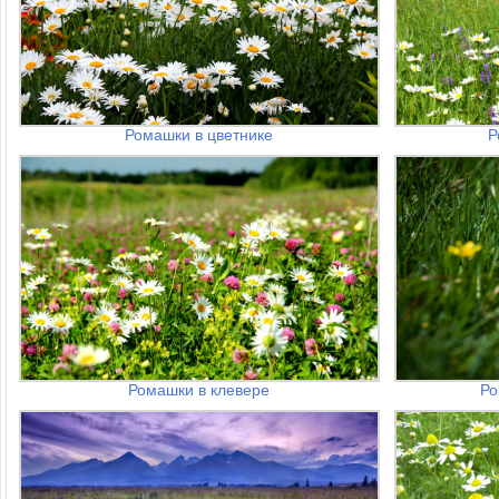
Ромашки в цветнике
Р
Ромашки в клевере
Ро