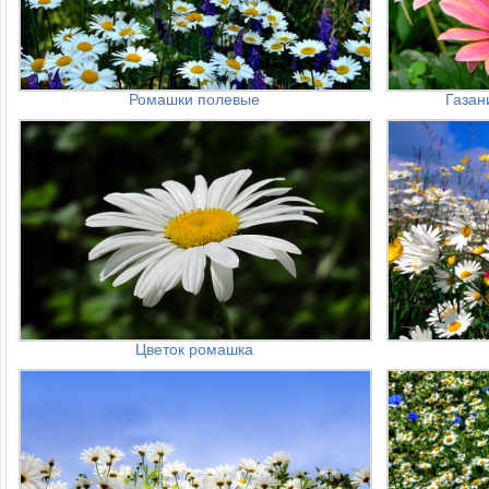
Ромашки полевые
Газан
Цветок ромашка