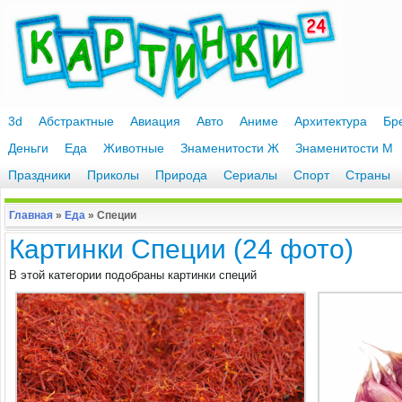
3d
Абстрактные
Авиация
Авто
Аниме
Архитектура
Бр
Деньги
Еда
Животные
Знаменитости Ж
Знаменитости М
Праздники
Приколы
Природа
Сериалы
Спорт
Страны
Главная
»
Еда
»
Специи
Картинки Специи (24 фото)
В этой категории подобраны картинки специй