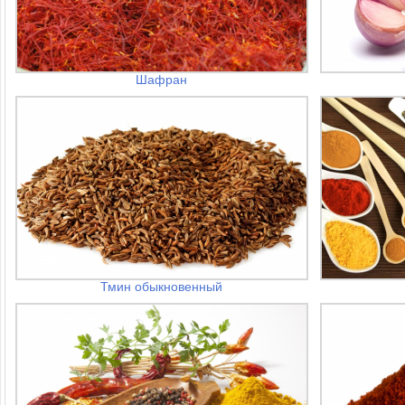
Шафран
Тмин обыкновенный