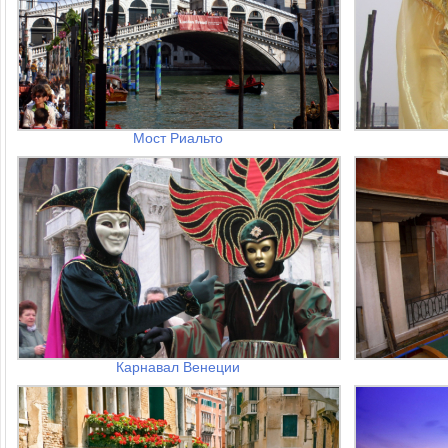
Мост Риальто
Карнавал Венеции