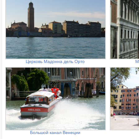
Церковь Мадонна дель Орто
М
Большой канал Венеции