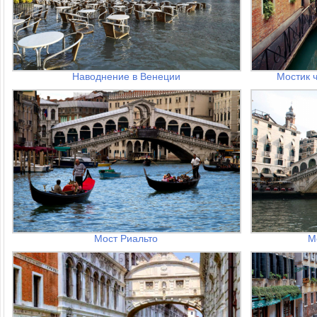
Наводнение в Венеции
Мостик 
Мост Риальто
М