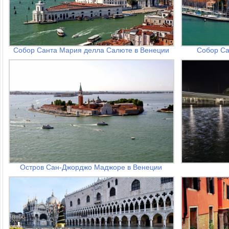
Собор Санта Мария делла Салюте в Венеции
Собор С
Остров Сан-Джорджо Маджоре в Венеции