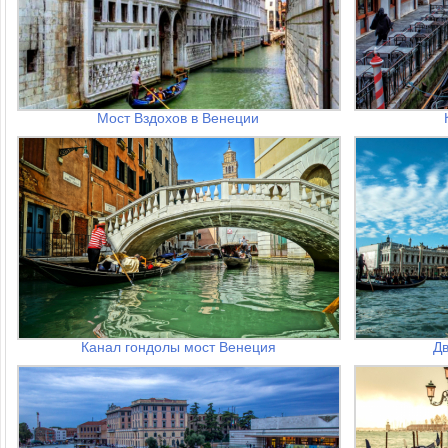
Мост Вздохов в Венеции
Канал гондолы мост Венеция
Д