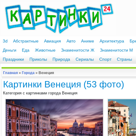
3d
Абстрактные
Авиация
Авто
Аниме
Архитектура
Бр
Деньги
Еда
Животные
Знаменитости Ж
Знаменитости М
Праздники
Приколы
Природа
Сериалы
Спорт
Страны
Главная
»
Города
»
Венеция
Картинки Венеция (53 фото)
Категория с картинками города Венеция