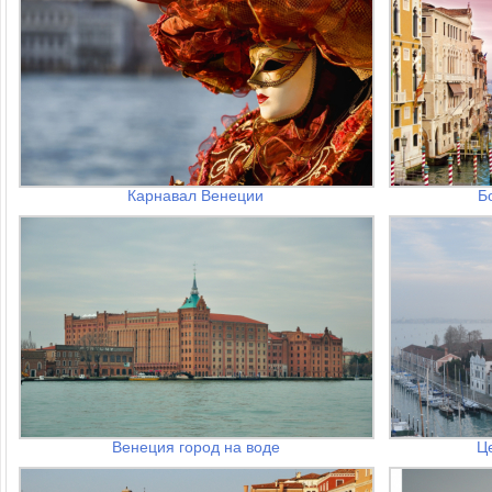
Карнавал Венеции
Б
Венеция город на воде
Ц