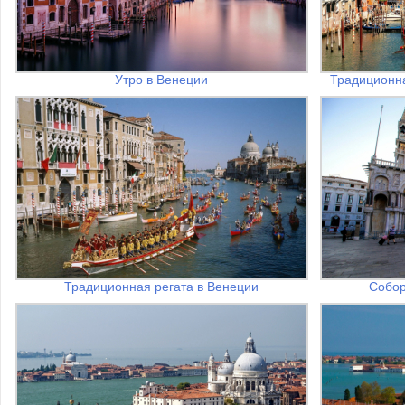
Утро в Венеции
Традиционна
Традиционная регата в Венеции
Собор