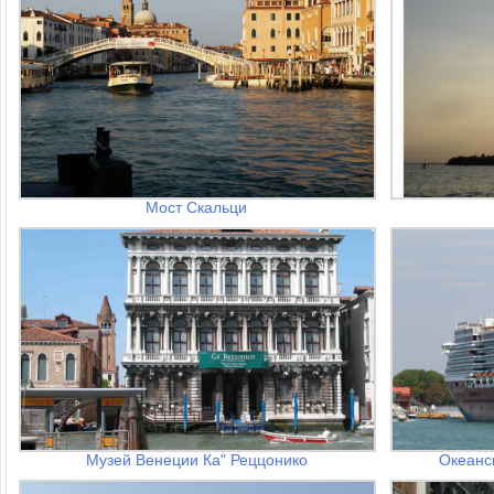
Мост Скальци
Музей Венеции Ка" Реццонико
Океанс