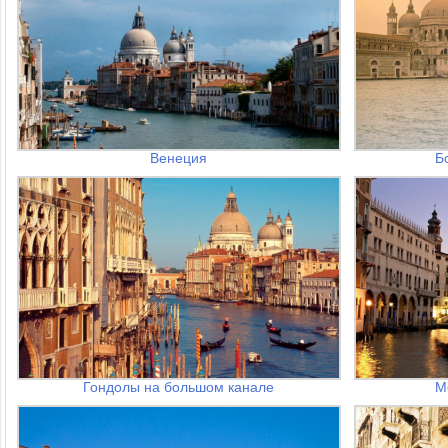
Венеция
Б
Гондолы на большом канале
М